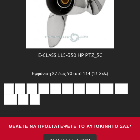
E-CLASS 115-350 HP PTZ_3C
Εμφάνιση 82 έως 90 από 114 (13 Σελ.)
<
5
6
7
8
9
10
11
12
13
>
ΘΈΛΕΤΕ ΝΑ ΠΡΟΣΤΑΤΈΨΕΤΕ ΤΟ ΑΥΤΟΚΊΝΗΤΟ ΣΑΣ?