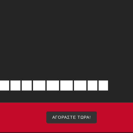
7
8
9
10
11
12
13
>
ΑΓΟΡΑΣΤΕ ΤΩΡΑ!