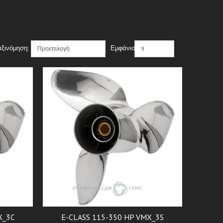
αξινόμηση:
Εμφάνιση:
X_3C
E-CLASS 115-350 HP VMX_3S