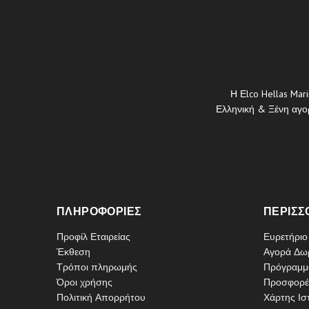
Η Εlco Hellas Mar
Ελληνική & Ξένη αγορ
ΠΛΗΡΟΦΟΡΊΕΣ
ΠΕΡΙΣΣ
Προφίλ Εταιρείας
Ευρετήρι
Έκθεση
Αγορά Δω
Τρόποι πληρωμής
Πρόγραμμ
Όροι χρήσης
Προσφορέ
Πολιτική Απορρήτου
Χάρτης Ισ